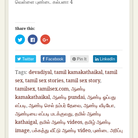
வெள்ளை புண்டை கல்பனா 4
Share this:
C
C
C
l
l
l
i
i
i
c
c
c
k
k
k
t
t
t
Twitter
Facebook
Pin It
LinkedIn
o
o
o
s
s
s
h
h
h
Tags:
devadiyal
,
tamil kamakathaikal
,
tamil
a
a
a
r
r
r
e
e
e
sex
,
tamil sex stories
,
tamil sex story
,
o
o
o
n
n
n
tamilsex
,
tamilsex.com
,
ஆண்டி
T
F
G
w
a
o
kamakathaikal
,
ஆண்டி pundai
,
ஆண்டி ஓப்பது
i
c
o
t
e
g
எப்படி
,
ஆண்டி செல் நம்பர் தேவை
,
ஆண்டி வீடியோ
,
t
b
l
e
o
e
r
o
+
ஆண்டியை எப்படி மடக்குவது
,
தமில் ஆண்டி
(
k
(
O
(
O
kathaigal
,
தமில் ஆண்டி videos
,
தமிழ் ஆண்டி
p
O
p
e
p
e
image
,
பக்கத்து வீட்டு ஆண்டி video
,
புண்டை அரிப்பு
n
e
n
s
n
s