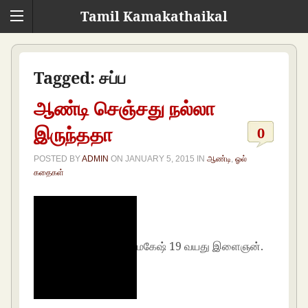
Tamil Kamakathaikal
Tagged:
சப்ப
ஆண்டி செஞ்சது நல்லா
இருந்ததா
0
POSTED BY
ADMIN
ON
JANUARY 5, 2015
IN
ஆண்டி
,
ஓல்
கதைகள்
மகேஷ் 19 வயது இளைஞன்.