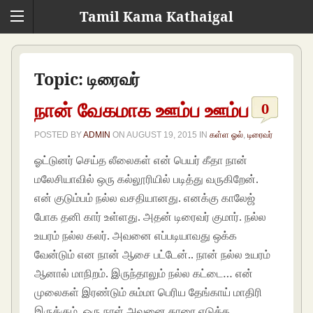
Tamil Kama Kathaigal
Topic:
டிரைவர்
நான் வேகமாக ஊம்ப ஊம்ப
0
POSTED BY
ADMIN
ON
AUGUST 19, 2015
IN
கள்ள ஓல்
,
டிரைவர்
ஓட்டுனர் செய்த லீலைகள் என் பெயர் கீதா நான்
மலேசியாவில் ஒரு கல்லூரியில் படித்து வருகிறேன்.
என் குடும்பம் நல்ல வசதியானது. எனக்கு காலேஜ்
போக தனி கார் உள்ளது. அதன் டிரைவர் குமார். நல்ல
உயரம் நல்ல கலர். அவனை எப்படியாவது ஒக்க
வேன்டும் என நான் ஆசை பட்டேன்.. நான் நல்ல உயரம்
ஆனால் மாநிறம். இருந்தாலும் நல்ல கட்டை… என்
முலைகள் இரண்டும் சும்மா பெரிய தேங்காய் மாதிரி
இருக்கும். ஒரு நாள் அவனை காரை எடுக்க