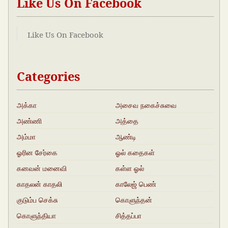
Like Us On Facebook
Like Us On Facebook
Categories
அக்கா
அசைவ நகைச்சுவை
அண்ணி
அத்தை
அம்மா
ஆண்டி
ஓரின சேர்கை
ஓல் கதைகள்
கனவன் மனைவி
கள்ள ஓல்
காதலன் காதலி
காலேஜ் பெண்
குடும்ப செக்சு
கொளுந்தன்
கதைகள்
கொளுந்தியா
சித்தப்பா