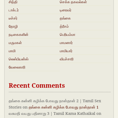
சித்தி
செக்சு தகவல்கள்
டாக்டர்
டிரைவர்
டீச்சர்
தங்கை
தோழி
த்ரீசம்
நடிகைகளின்
பெரியம்மா
ஓல்கதைகள்
மருமகள்
மாமனார்‍‍
மாமி
மாமியார்
லெஸ்பியன்ஸ்
விபச்சாரி
வேலைகாரி
Recent Comments
தங்கை கன்னி கழிக்க போவது நான்தான் 2 | Tamil Sex
Stories
on
தங்கை கன்னி கழிக்க போவது நான்தான் 1
வசுமதி வயது பதினாறு 3 | Tamil Kama Kathaikal
on