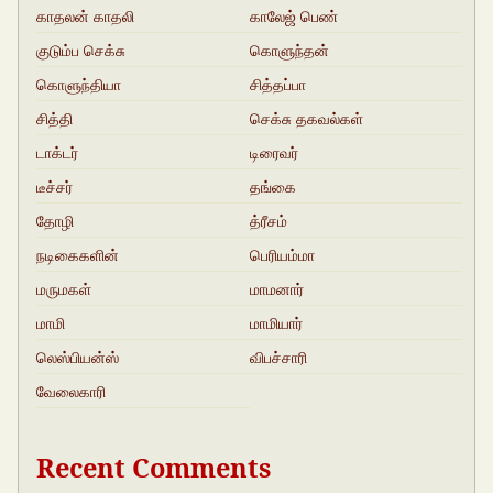
காதலன் காதலி
காலேஜ் பெண்
குடும்ப செக்சு
கொளுந்தன்
கதைகள்
கொளுந்தியா
சித்தப்பா
சித்தி
செக்சு தகவல்கள்
டாக்டர்
டிரைவர்
டீச்சர்
தங்கை
தோழி
த்ரீசம்
நடிகைகளின்
பெரியம்மா
ஓல்கதைகள்
மருமகள்
மாமனார்‍‍
மாமி
மாமியார்
லெஸ்பியன்ஸ்
விபச்சாரி
வேலைகாரி
Recent Comments