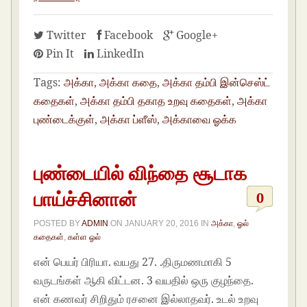
Twitter
Facebook
Google+
Pin It
LinkedIn
Tags:
அக்கா
,
அக்கா கதை
,
அக்கா தம்பி இன்செஸ்ட்
கதைகள்
,
அக்கா தம்பி தகாத உறவு கதைகள்
,
அக்கா
புண்டைக்குள்
,
அக்கா ப்ளீஸ்
,
அக்காவை ஓக்க
புண்டையில் விந்தை சூடாக
பாய்ச்சினான்
0
POSTED BY
ADMIN
ON
JANUARY 20, 2016
IN
அக்கா
,
ஓல்
கதைகள்
,
கள்ள ஓல்
என் பெயர் பிரியா. வயது 27. .திருமணமாகி 5
வருடங்கள் ஆகி விட்டன. 3 வயதில் ஒரு குழந்தை.
என் கணவர் சிறிதும் ரசனை இல்லாதவர். உடல் உறவு