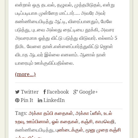
என்றால் ஒரு தடவல், தழுவல், முத்தமிடுதல், என்று
படிப்படியாக முன்னேற மாட்டார்…. அவரே அவர்
சுண்ணியைபிடித்து ஆட்டி, விரைப்பானதும், மேலே
படுத்து, புடவை அல்லது நைட்டியை தூக்கி, அவசர
அவசரமாக ஓத்து விட்டு படுத்து விடுவார். எல்லாம் 5
நிமிட வேளை தான்.என்னைப்பார்த்துவிட்டு ஜொள்
விடாத ஆடவர் இல்லை எனலாம். ஆனால் நான்
யாரையும் ஊக்குவிப்பதில்லை.
(more…)
Twitter
Facebook
Google+
Pin It
LinkedIn
Tags:
அக்கா தம்பி கதைகள்
,
அக்கா ப்ளீஸ்
,
உடல்
உறவு
,
ஊம்பினாள்
,
ஓல் கதைகள்
,
கஞ்சி
,
காமவெறி
,
சுண்ணியைபிடித்து,
புண்டைக்குள்
,
மூனு முறை கஞ்சி