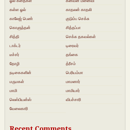
ஓல் கதைகள்
கனவன் மனைவி
கள்ள ஓல்
காதலன் காதலி
காலேஜ் பெண்
குடும்ப செக்சு
கதைகள்
கொளுந்தன்
சித்தப்பா
சித்தி
செக்சு தகவல்கள்
டாக்டர்
டிரைவர்
டீச்சர்
தங்கை
தோழி
த்ரீசம்
நடிகைகளின்
பெரியம்மா
ஓல்கதைகள்
மருமகள்
மாமனார்‍‍
மாமி
மாமியார்
லெஸ்பியன்ஸ்
விபச்சாரி
வேலைகாரி
Recent Comments